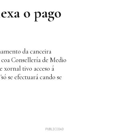
lexa o pago
onamento da canceira
6 coa Consellería de Medio
 xornal tivo acceso á
só se efectuará cando se