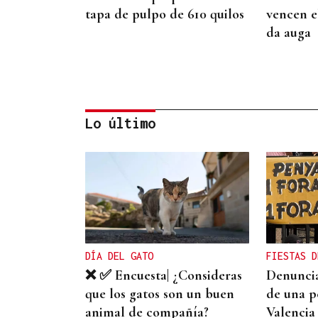
tapa de pulpo de 610 quilos
vencen el
da auga
Lo último
CRIMEN EN A GRANXA
La jueza insta al CHUO a
notificarle el alta de la
presunta matricida de O
DÍA DEL GATO
FIESTAS D
Carballiño
❌ ✅ Encuesta| ¿Consideras
Denuncia
que los gatos son un buen
de una p
animal de compañía?
Valencia