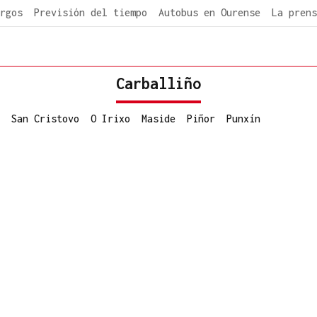
rgos
Previsión del tiempo
Autobus en Ourense
La prens
Carballiño
San Cristovo
O Irixo
Maside
Piñor
Punxín