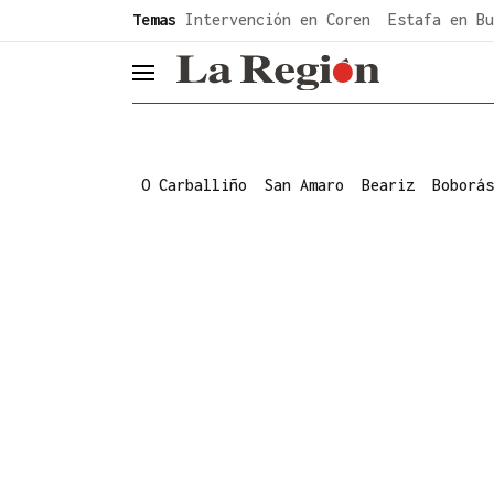
common.go-to-content
Temas
Intervención en Coren
Estafa en Bu
header.menu.open
O Carballiño
San Amaro
Beariz
Boborás