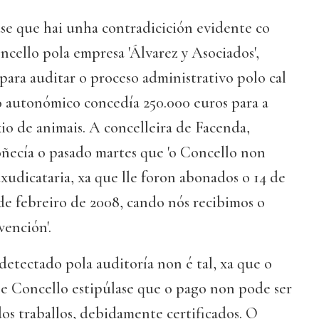
se que hai unha contradicición evidente co
cello pola empresa 'Álvarez y Asociados',
ara auditar o proceso administrativo polo cal
 autonómico concedía 250.000 euros para a
o de animais. A concelleira de Facenda,
ñecía o pasado martes que 'o Concello non
dxudicataria, xa que lle foron abonados o 14 de
 de febreiro de 2008, cando nós recibimos o
ención'.
etectado pola auditoría non é tal, xa que o
e Concello estipúlase que o pago non pode ser
dos traballos, debidamente certificados. O