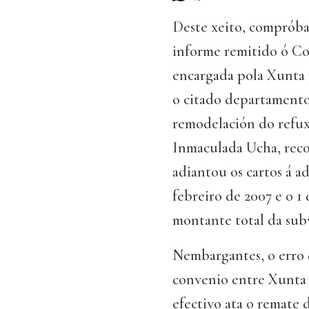
Deste xeito, compróba
informe remitido ó Con
encargada pola Xunta p
o citado departamento
remodelación do refuxi
Inmaculada Ucha, reco
adiantou os cartos á a
febreiro de 2007 e o 1
montante total da subv
Nembargantes, o erro d
convenio entre Xunta 
efectivo ata o remate 