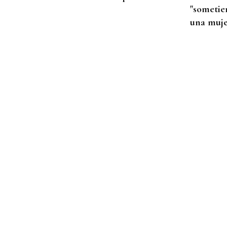
"sometie
una muje
OFERTA EXTRAORDINARIA
Convocadas 25 plazas para
médicos de Urgencias en el
CHUO