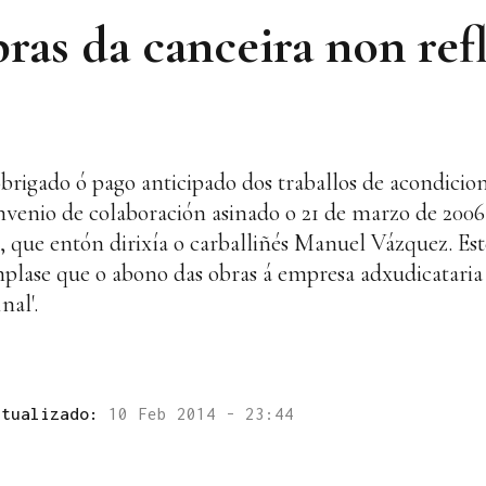
ras da canceira non ref
brigado ó pago anticipado dos traballos de acondici
onvenio de colaboración asinado o 21 de marzo de 200
que entón dirixía o carballiñés Manuel Vázquez. Este
lase que o abono das obras á empresa adxudicataria '
nal'.
ctualizado:
10 Feb 2014 - 23:44