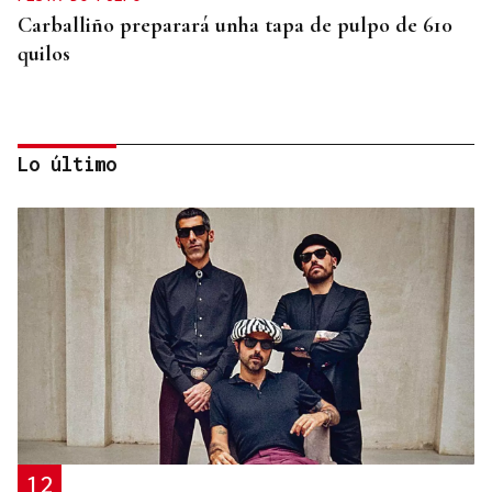
Carballiño preparará unha tapa de pulpo de 610
quilos
Lo último
OCIO EN FAMILIA
Los niños carballiñeses vencen el calor en la Festa
da auga
12