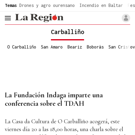
common.go-to-content
Temas
Drones y agro ourensano
Incendio en Baltar
Fes
header.menu.open
Carballiño
O Carballiño
San Amaro
Beariz
Boborás
San Cristov
La Fundación Indaga imparte una
conferencia sobre el TDAH
La Casa da Cultura de O Carballiño acogerá, este
viernes día 20 a las 18,00 horas, una charla sobre el