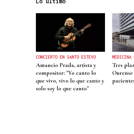
Lo último
CRIMEN EN A GRANXA
La jueza insta al CHUO a
notificarle el alta de la
presunta matricida de O
CONCIERTO EN SANTO ESTEVO
MEDICINA 
Carballiño
Amancio Prada, artista y
Tres pla
compositor: "Yo canto lo
Ourense 
que vivo, vivo lo que canto y
paciente
solo soy lo que canto”