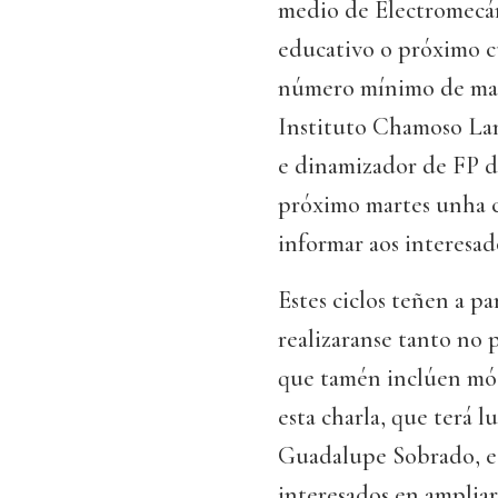
medio de Electromecá
educativo o próximo c
número mínimo de matr
Instituto Chamoso Lam
e dinamizador de FP du
próximo martes unha c
informar aos interesad
Estes ciclos teñen a pa
realizaranse tanto no
que tamén inclúen módu
esta charla, que terá l
Guadalupe Sobrado, e 
interesados en ampliar