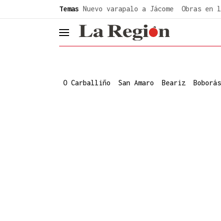
common.go-to-content
Temas
Nuevo varapalo a Jácome
Obras en l
header.menu.open
O Carballiño
San Amaro
Beariz
Boborás