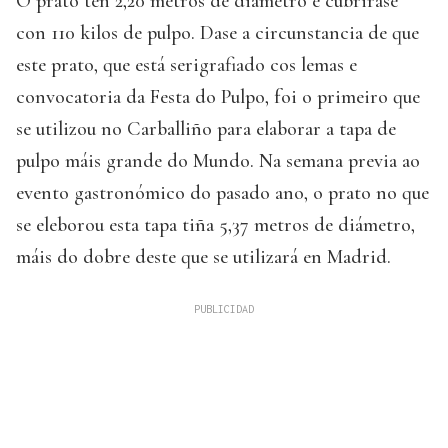
O prato ten 2,20 metros de diámetro e cubrirase
con 110 kilos de pulpo. Dase a circunstancia de que
este prato, que está serigrafiado cos lemas e
convocatoria da Festa do Pulpo, foi o primeiro que
se utilizou no Carballiño para elaborar a tapa de
pulpo máis grande do Mundo. Na semana previa ao
evento gastronómico do pasado ano, o prato no que
se eleborou esta tapa tiña 5,37 metros de diámetro,
máis do dobre deste que se utilizará en Madrid.