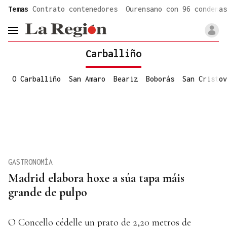
common.go-to-content
Temas
Contrato contenedores
Ourensano con 96 condenas
header.menu.open
Carballiño
O Carballiño
San Amaro
Beariz
Boborás
San Cristov
GASTRONOMÍA
Madrid elabora hoxe a súa tapa máis
grande de pulpo
O Concello cédelle un prato de 2,20 metros de