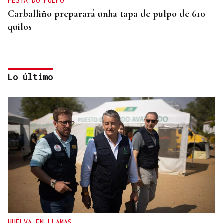
FESTA DO PULPO
Carballiño preparará unha tapa de pulpo de 610
quilos
Lo último
OCIO EN FAMILIA
Los niños carballiñeses vencen el calor en la Festa
da auga
HUELVA EN LLAMAS