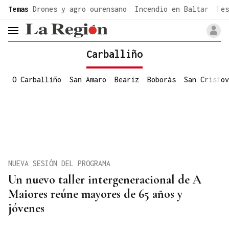
common.go-to-content
Temas
Drones y agro ourensano
Incendio en Baltar
Fes
header.menu.open
Carballiño
O Carballiño
San Amaro
Beariz
Boborás
San Cristov
NUEVA SESIÓN DEL PROGRAMA
Un nuevo taller intergeneracional de A
Maiores reúne mayores de 65 años y
jóvenes