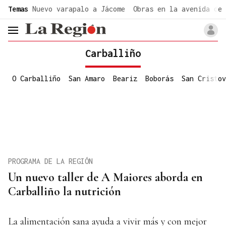
common.go-to-content
Temas
Nuevo varapalo a Jácome
Obras en la avenida de 
header.menu.open
Carballiño
O Carballiño
San Amaro
Beariz
Boborás
San Cristov
PROGRAMA DE LA REGIÓN
Un nuevo taller de A Maiores aborda en
Carballiño la nutrición
La alimentación sana ayuda a vivir más y con mejor