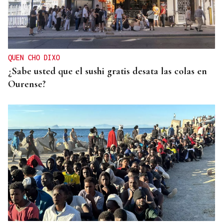
CRIMEN EN A GRANXA
La jueza insta al CHUO a notificarle el alta de la
presunta matricida de O Carballiño
QUEN CHO DIXO
¿Sabe usted que el sushi gratis desata las colas en
Ourense?