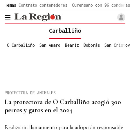
common.go-to-content
Temas
Contrato contenedores
Ourensano con 96 condenas
header.menu.open
Carballiño
O Carballiño
San Amaro
Beariz
Boborás
San Cristov
PROTECTORA DE ANIMALES
La protectora de O Carballiño acogió 300
perros y gatos en el 2024
Realiza un llamamiento para la adopción responsable