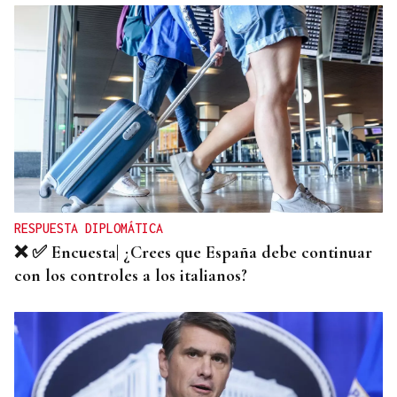
ARREDOR DE 300 PERSOAS
Galería | A Festa da Palabra acolle a entrega dos
Premios Ínsua dos Poetas 2026
RESPUESTA DIPLOMÁTICA
❌ ✅ Encuesta| ¿Crees que España debe continuar
con los controles a los italianos?