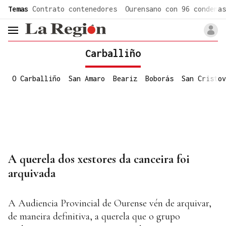
common.go-to-content
Temas
Contrato contenedores
Ourensano con 96 condenas
header.menu.open
Carballiño
O Carballiño
San Amaro
Beariz
Boborás
San Cristov
A querela dos xestores da canceira foi
arquivada
A Audiencia Provincial de Ourense vén de arquivar,
de maneira definitiva, a querela que o grupo