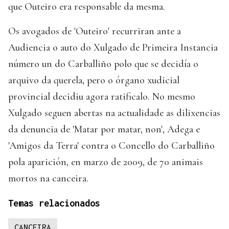
que Outeiro era responsable da mesma.
Os avogados de 'Outeiro' recurriran ante a
Audiencia o auto do Xulgado de Primeira Instancia
número un do Carballiño polo que se decidía o
arquivo da querela, pero o órgano xudicial
provincial decidiu agora ratificalo. No mesmo
Xulgado seguen abertas na actualidade as dilixencias
da denuncia de 'Matar por matar, non', Adega e
'Amigos da Terra' contra o Concello do Carballiño
pola aparición, en marzo de 2009, de 70 animais
mortos na canceira.
Temas relacionados
CANCEIRA