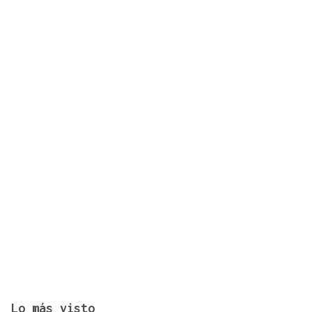
Récord histórico de plazas de Formación Sanitaria
Especializada en 2027: fechas y claves de la
convocatoria
Lo más visto