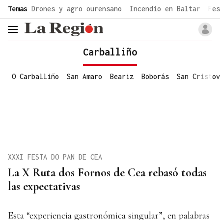
common.go-to-content
Temas
Drones y agro ourensano
Incendio en Baltar
Fes
header.menu.open
Carballiño
O Carballiño
San Amaro
Beariz
Boborás
San Cristov
XXXI FESTA DO PAN DE CEA
La X Ruta dos Fornos de Cea rebasó todas
las expectativas
Esta “experiencia gastronómica singular”, en palabras