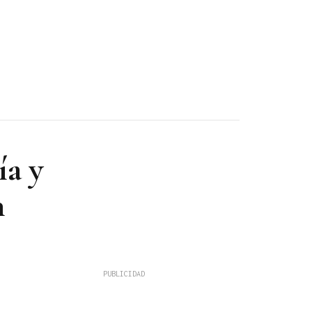
ía y
n