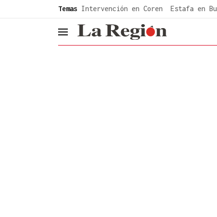
common.go-to-content
Temas
Intervención en Coren
Estafa en Bu
header.menu.open