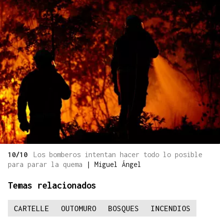
10/10
Los bomberos intentan hacer todo lo posible
para parar la quema
|
Miguel Ángel
Temas relacionados
CARTELLE
OUTOMURO
BOSQUES
INCENDIOS