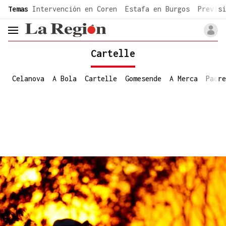
common.go-to-content
Temas
Intervención en Coren
Estafa en Burgos
Previsi
header.menu.open
Cartelle
Celanova
A Bola
Cartelle
Gomesende
A Merca
Padre