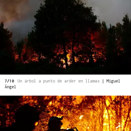
7/10
Un árbol a punto de arder en llamas
|
Miguel
Ángel