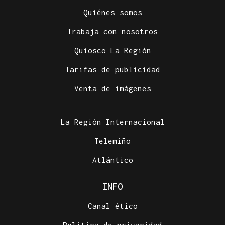
Quiénes somos
Trabaja con nosotros
Quiosco La Región
Tarifas de publicidad
CHOQUE EN CADENA
Venta de imágenes
Accidente múltiple en la AP-9: cinco coches
implicados provocan retenciones a la salida de
Vigo
La Región Internacional
Telemiño
Atlántico
INFO
Canal ético