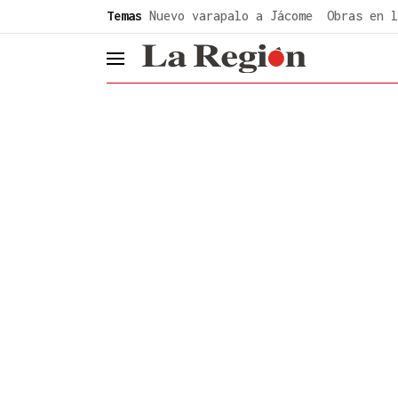
common.go-to-content
Temas
Nuevo varapalo a Jácome
Obras en l
header.menu.open