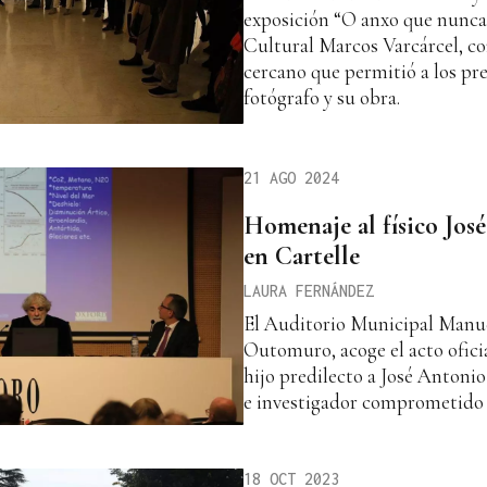
exposición “O anxo que nunca 
Cultural Marcos Varcárcel, co
cercano que permitió a los pre
fotógrafo y su obra.
21 AGO 2024
Homenaje al físico Jos
en Cartelle
LAURA FERNÁNDEZ
El Auditorio Municipal Manuel
Outomuro, acoge el acto ofi
hijo predilecto a José Antonio
e investigador comprometido
18 OCT 2023