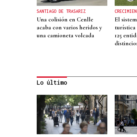
SANTIAGO DE TRASARIZ
CRECIMIEN
Una colisión en Cenlle
El siste
acaba con varios heridos y
turística
una camioneta volcada
125 entid
distinci
Lo último
20 ANIVERSARIO
Cenlle descorcha la Festa
do Viño ensalzando sus
bodegas locales