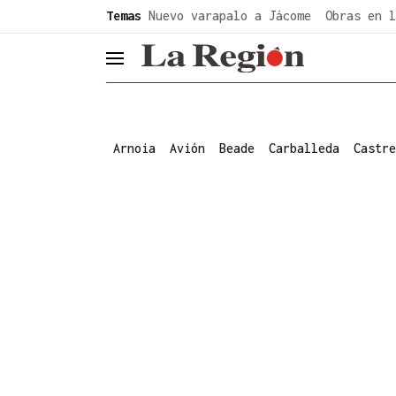
common.go-to-content
Temas
Nuevo varapalo a Jácome
Obras en l
header.menu.open
Arnoia
Avión
Beade
Carballeda
Castre