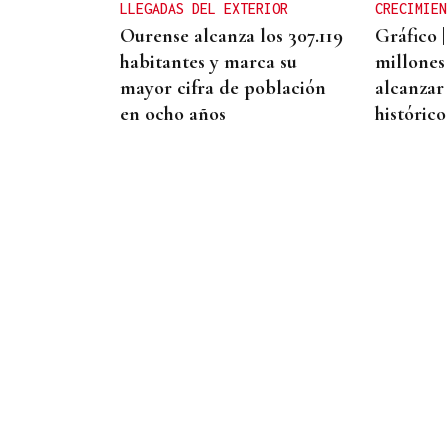
LLEGADAS DEL EXTERIOR
CRECIMIEN
Ourense alcanza los 307.119
Gráfico |
habitantes y marca su
millones
mayor cifra de población
alcanzar
en ocho años
histórico
09
AGO
FESTA DO PULPO
Cartel musical del Pulpo
Fest 2026