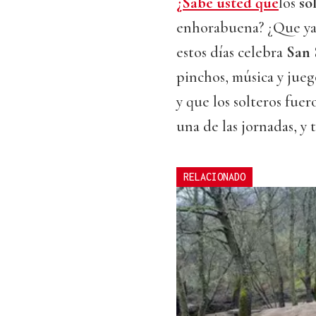
¿Sabe usted que
los
so
enhorabuena? ¿Que ya 
estos días celebra
San 
pinchos, música y jue
y que los solteros fue
una de las jornadas, y 
RELACIONADO