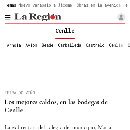
common.go-to-content
Temas
Nuevo varapalo a Jácome
Obras en la avenida de 
header.menu.open
Cenlle
Arnoia
Avión
Beade
Carballeda
Castrelo
Cenlle
C
FEIRA DO VIÑO
Los mejores caldos, en las bodegas de
Cenlle
La exdirectora del colegio del municipio, María