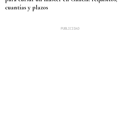
cuantías y plazos
OBITUARIO
Muere Felipe Lipe, bajista y fundador de Tequila