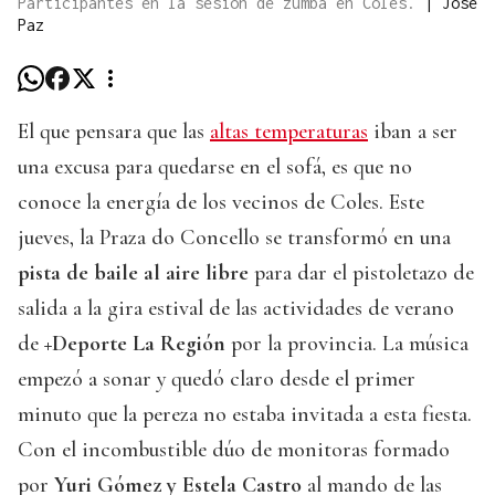
Participantes en la sesión de zumba en Coles.
|
José
Paz
El que pensara que las
altas temperaturas
iban a ser
una excusa para quedarse en el sofá, es que no
conoce la energía de los vecinos de Coles. Este
jueves, la Praza do Concello se transformó en una
pista de baile al aire libre
para dar el pistoletazo de
salida a la gira estival de las actividades de verano
de
+Deporte La Región
por la provincia. La música
empezó a sonar y quedó claro desde el primer
minuto que la pereza no estaba invitada a esta fiesta.
Con el incombustible dúo de monitoras formado
por
Yuri Gómez y Estela Castro
al mando de las