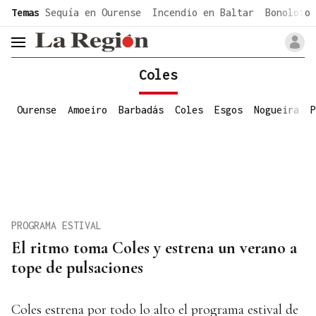
common.go-to-content
Temas
Sequía en Ourense
Incendio en Baltar
Bonoloto 
header.menu.open
Coles
Ourense
Amoeiro
Barbadás
Coles
Esgos
Nogueira
P
PROGRAMA ESTIVAL
El ritmo toma Coles y estrena un verano a
tope de pulsaciones
Coles estrena por todo lo alto el programa estival de