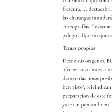
transmitir o que somos
frescura,...", destacab
las charangas inundará
coreografías, "levarem
galego", dijo, sin quer
Temas propios
Desde sus orígenes, BC
ofrecer cosas nuevas a 
dentro das nosas posib
ben visto", reivindican
preparación de este fe
ya están pensando en 