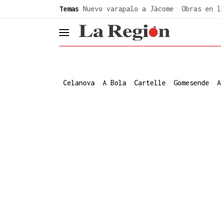
common.go-to-content
Temas
Nuevo varapalo a Jácome
Obras en l
header.menu.open
Celanova
A Bola
Cartelle
Gomesende
A