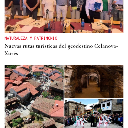
NATURALEZA Y PATRIMONIO
Nuevas rutas turísticas del geodestino Celanova-
Xurés