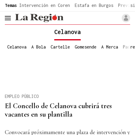
common.go-to-content
Temas
Intervención en Coren
Estafa en Burgos
Previsi
header.menu.open
Celanova
Celanova
A Bola
Cartelle
Gomesende
A Merca
Padre
EMPLEO PÚBLICO
El Concello de Celanova cubrirá tres
vacantes en su plantilla
Convocará próximamente una plaza de intervención y