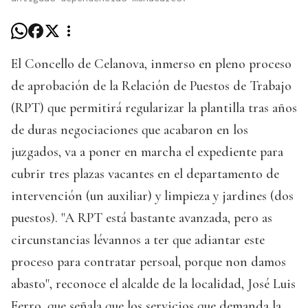
El Concello de Celanova, inmerso en pleno proceso
de aprobación de la Relación de Puestos de Trabajo
(RPT) que permitirá regularizar la plantilla tras años
de duras negociaciones que acabaron en los
juzgados, va a poner en marcha el expediente para
cubrir tres plazas vacantes en el departamento de
intervención (un auxiliar) y limpieza y jardines (dos
puestos). "A RPT está bastante avanzada, pero as
circunstancias lévannos a ter que adiantar este
proceso para contratar persoal, porque non damos
abasto", reconoce el alcalde de la localidad, José Luis
Ferro, que señala que los servicios que demanda la