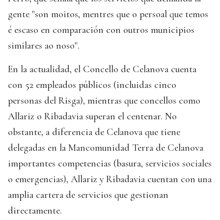
gente "son moitos, mentres que o persoal que temos
é escaso en comparación con outros municipios
similares ao noso".
En la actualidad, el Concello de Celanova cuenta
con 52 empleados públicos (incluidas cinco
personas del Risga), mientras que concellos como
Allariz o Ribadavia superan el centenar. No
obstante, a diferencia de Celanova que tiene
delegadas en la Mancomunidad Terra de Celanova
importantes competencias (basura, servicios sociales
o emergencias), Allariz y Ribadavia cuentan con una
amplia cartera de servicios que gestionan
directamente.