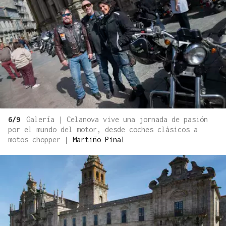
6/9
Galería | Celanova vive una jornada de pasión
por el mundo del motor, desde coches clásicos a
motos chopper
|
Martiño Pinal