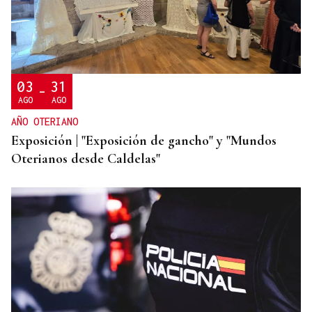
CREACIÓN DE VIVIENDA
2.000 casas vacías en Celanova y solo tres en
alquiler
03
31
-
AGO
AGO
AÑO OTERIANO
Exposición | "Exposición de gancho" y "Mundos
Oterianos desde Caldelas"