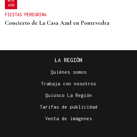
AGO
FIESTAS PEREGRINA
Concierto de La Casa Azul en Pontevedra
LA REGIÓN
Quiénes somos
Trabaja con nosotros
Quiosco La Región
Tarifas de publicidad
SUFRIÓ UNA CAÍDA
Venta de imágenes
Desaparecido un hombre de avanzada edad en una
zona de monte en Coirós