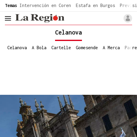
common.go-to-content
Temas
Intervención en Coren
Estafa en Burgos
Previsi
header.menu.open
Celanova
Celanova
A Bola
Cartelle
Gomesende
A Merca
Padre