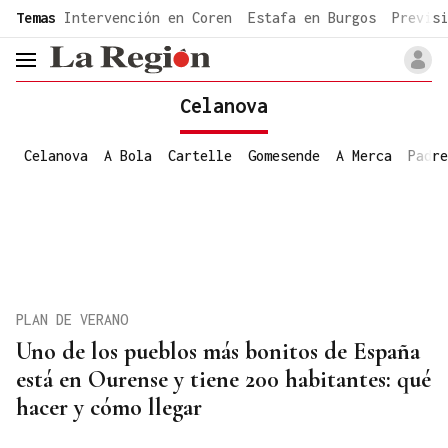
common.go-to-content
Temas
Intervención en Coren
Estafa en Burgos
Previsi
header.menu.open
Celanova
Celanova
A Bola
Cartelle
Gomesende
A Merca
Padre
PLAN DE VERANO
Uno de los pueblos más bonitos de España
está en Ourense y tiene 200 habitantes: qué
hacer y cómo llegar