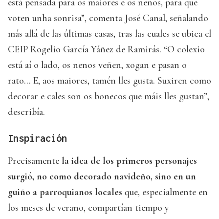
está pensada para os maiores e os nenos, para que
voten unha sonrisa”, comenta José Canal, señalando
más allá de las últimas casas, tras las cuales se ubica el
CEIP Rogelio García Yáñez de Ramirás. “O colexio
está aí o lado, os nenos veñen, xogan e pasan o
rato… E, aos maiores, tamén lles gusta. Suxiren como
decorar e cales son os bonecos que máis lles gustan”,
describía.
Inspiración
Precisamente
la idea de los primeros personajes
surgió, no como decorado navideño, sino en un
guiño a parroquianos locales
que, especialmente en
los meses de verano, compartían tiempo y