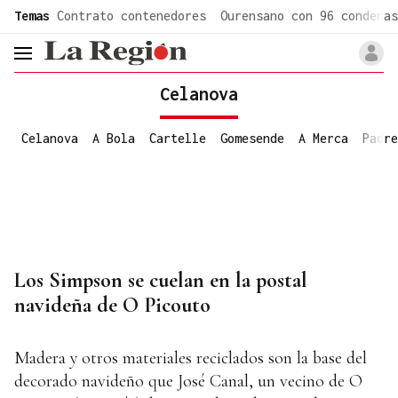
common.go-to-content
Temas
Contrato contenedores
Ourensano con 96 condenas
header.menu.open
Celanova
Celanova
A Bola
Cartelle
Gomesende
A Merca
Padre
Los Simpson se cuelan en la postal
navideña de O Picouto
Madera y otros materiales reciclados son la base del
decorado navideño que José Canal, un vecino de O