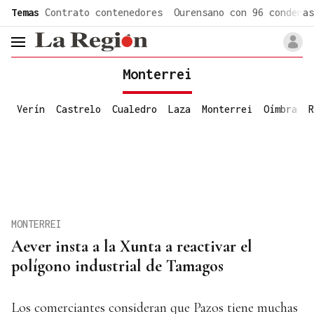
common.go-to-content
Temas
Contrato contenedores
Ourensano con 96 condenas
header.menu.open
Monterrei
Verín
Castrelo
Cualedro
Laza
Monterrei
Oímbra
R
MONTERREI
Aever insta a la Xunta a reactivar el
polígono industrial de Tamagos
Los comerciantes consideran que Pazos tiene muchas