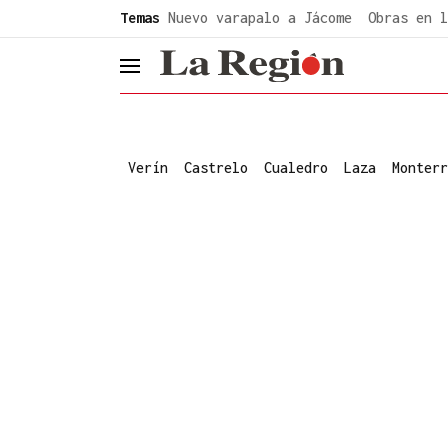
common.go-to-content
Temas
Nuevo varapalo a Jácome
Obras en l
header.menu.open
Verín
Castrelo
Cualedro
Laza
Monterr