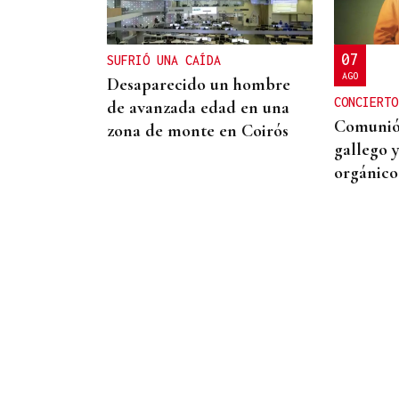
su proyección enoturística
junto a Expourense
07
SUFRIÓ UNA CAÍDA
AGO
Desaparecido un hombre
CONCIERTO
de avanzada edad en una
Comunión
zona de monte en Coirós
gallego 
orgánico
07
AGO
CONCIERTOS