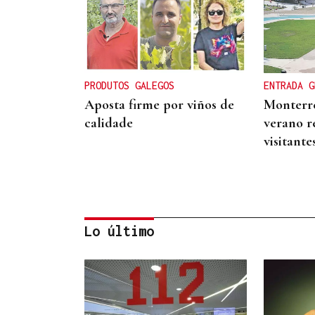
PRODUTOS GALEGOS
ENTRADA G
Aposta firme por viños de
Monterre
calidade
verano r
visitante
Lo último
ALIANZA
La D.O. Monterrei refuerza