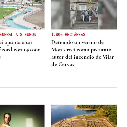
ENERAL A 8 EUROS
1.800 HECTÁREAS
i apunta a un
Detenido un vecino de
écord con 140.000
Monterrei como presunto
s
autor del incendio de Vilar
de Cervos