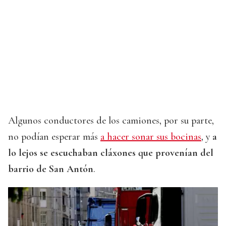
Algunos conductores de los camiones, por su parte,
no podían esperar más
a hacer sonar sus bocinas
, y
a
lo lejos se escuchaban cláxones que provenían del
barrio de San Antón
.