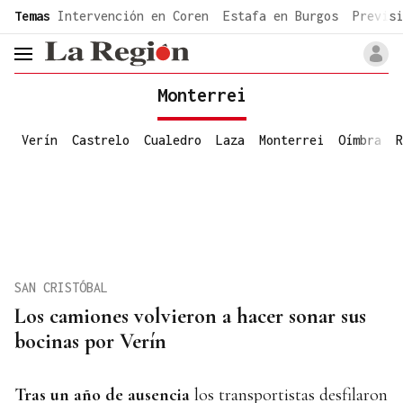
common.go-to-content
Temas
Intervención en Coren
Estafa en Burgos
Previsi
header.menu.open
Monterrei
Verín
Castrelo
Cualedro
Laza
Monterrei
Oímbra
R
SAN CRISTÓBAL
Los camiones volvieron a hacer sonar sus
bocinas por Verín
Tras un año de ausencia
los transportistas desfilaron