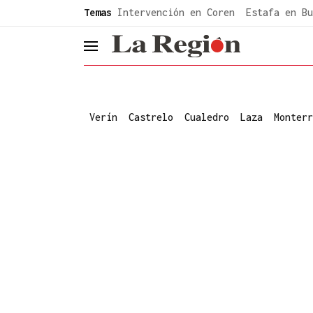
common.go-to-content
Temas
Intervención en Coren
Estafa en Bu
header.menu.open
Verín
Castrelo
Cualedro
Laza
Monterr