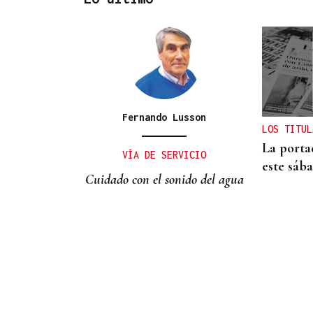
ALIANZA
La D.O. Monterrei refuerza
su proyección enoturística
junto a Expourense
Fernando Lusson
LOS TITUL
La porta
VÍA DE SERVICIO
este sáb
Cuidado con el sonido del agua
XIX EDICIÓN
Galería | Brindis, música y