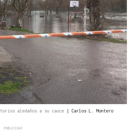
itorios aledaños a su cauce
|
Carlos L. Montero