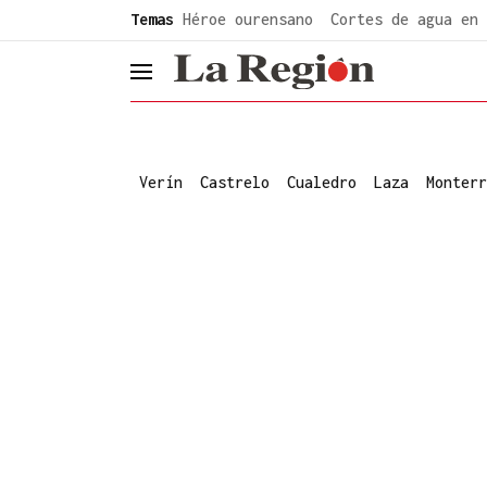
common.go-to-content
Temas
Héroe ourensano
Cortes de agua en 
header.menu.open
Verín
Castrelo
Cualedro
Laza
Monterr