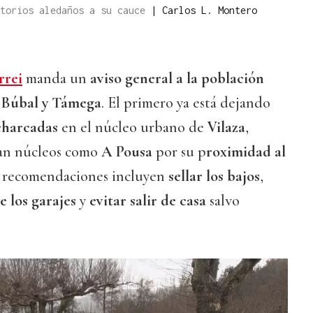
itorios aledaños a su cauce
|
Carlos L. Montero
rrei
manda un
aviso general a la población
o Búbal y Támega
. El primero ya está dejando
charcadas
en el núcleo urbano de
Vilaza
,
an núcleos como
A Pousa
por su p
roximidad al
 recomendaciones incluyen
sellar los bajos
,
e los garajes
y
evitar salir de casa
salvo