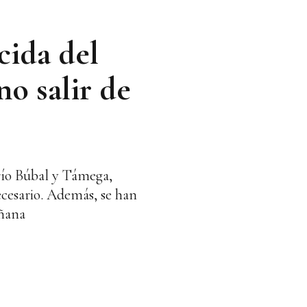
cida del
no salir de
 río Búbal y Támega,
 necesario. Además, se han
añana