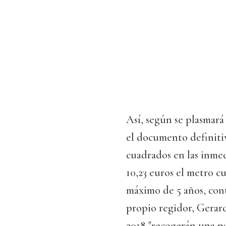
Así, según se plasmar
el documento definitiv
cuadrados en las inmed
10,23 euros el metro c
máximo de 5 años, cont
propio regidor, Gerar
2018 "recogerán una pa