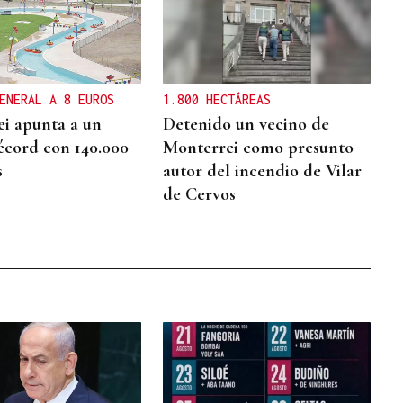
ENERAL A 8 EUROS
1.800 HECTÁREAS
i apunta a un
Detenido un vecino de
écord con 140.000
Monterrei como presunto
s
autor del incendio de Vilar
de Cervos