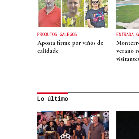
PRODUTOS GALEGOS
ENTRADA G
Aposta firme por viños de
Monterre
calidade
verano r
visitante
Lo último
ALIANZA
La D.O. Monterrei refuerza