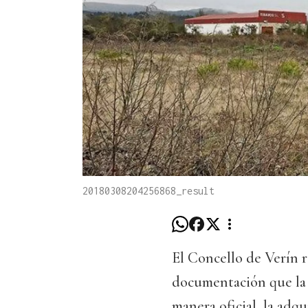
20180308204256868_result
El Concello de Verín r
documentación que la X
manera oficial, la adqu