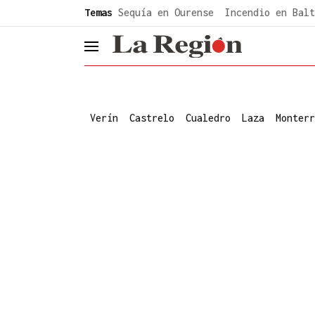
common.go-to-content
Temas
Sequía en Ourense
Incendio en Balt
header.menu.open
Verín
Castrelo
Cualedro
Laza
Monterr