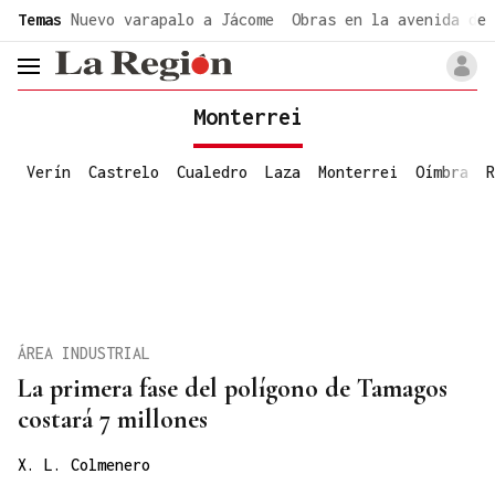
common.go-to-content
Temas
Nuevo varapalo a Jácome
Obras en la avenida de 
header.menu.open
Monterrei
Verín
Castrelo
Cualedro
Laza
Monterrei
Oímbra
R
ÁREA INDUSTRIAL
La primera fase del polígono de Tamagos
costará 7 millones
X. L. Colmenero