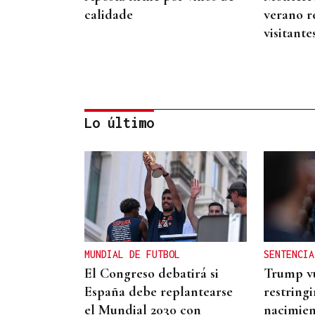
calidade
verano r
visitante
Lo último
ALIANZA
La D.O. Monterrei refuerza
su proyección enoturística
junto a Expourense
MUNDIAL DE FUTBOL
SENTENCIA
El Congreso debatirá si
Trump vu
España debe replantearse
restringi
el Mundial 2030 con
nacimient