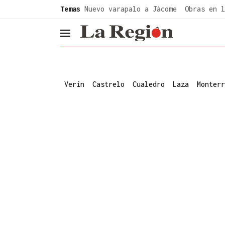
common.go-to-content
Temas
Nuevo varapalo a Jácome
Obras en l
header.menu.open
Verín
Castrelo
Cualedro
Laza
Monterr