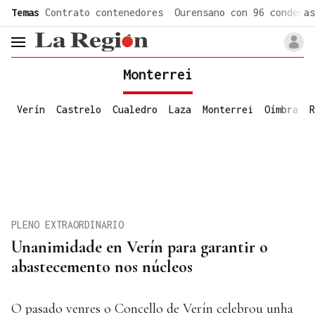
common.go-to-content
Temas
Contrato contenedores
Ourensano con 96 condenas
header.menu.open
Monterrei
Verín
Castrelo
Cualedro
Laza
Monterrei
Oímbra
R
PLENO EXTRAORDINARIO
Unanimidade en Verín para garantir o
abastecemento nos núcleos
O pasado venres o Concello de Verín celebrou unha