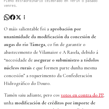
Pleno extraordinario celebrado en Verín o pasado
venres.
O máis salientable foi a
aprobación por
unanimidade da modificación da concesión de
augas do río Támega
, co fin de garantir o
abastecemento de Vilamaior e A Rasela, debido á
“necesidade de
asegurar o subministro a tódolos
núcleos rurais
e que formen parte dunha mesma
concesión” a requerimento da Confederación
Hidrográfico do Douro.
Tamén saiu adiante, pero cos
votos en contra do PP
,
unha
modificación de créditos por importe de