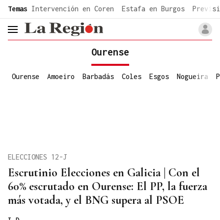
common.go-to-content
Temas
Intervención en Coren
Estafa en Burgos
Previsi
header.menu.open
Ourense
Ourense
Amoeiro
Barbadás
Coles
Esgos
Nogueira
P
ELECCIONES 12-J
Escrutinio Elecciones en Galicia | Con el
60% escrutado en Ourense: El PP, la fuerza
más votada, y el BNG supera al PSOE