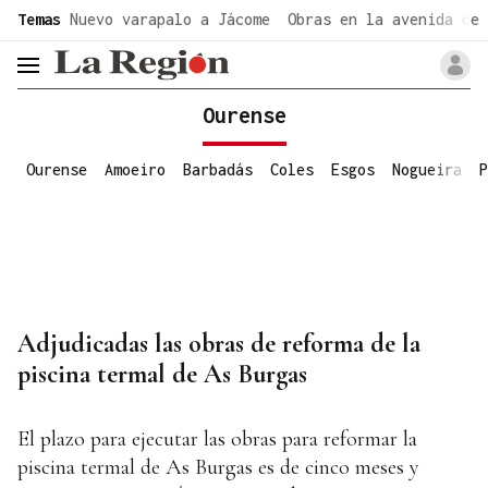
common.go-to-content
Temas
Nuevo varapalo a Jácome
Obras en la avenida de 
header.menu.open
Ourense
Ourense
Amoeiro
Barbadás
Coles
Esgos
Nogueira
P
Adjudicadas las obras de reforma de la
piscina termal de As Burgas
El plazo para ejecutar las obras para reformar la
piscina termal de As Burgas es de cinco meses y