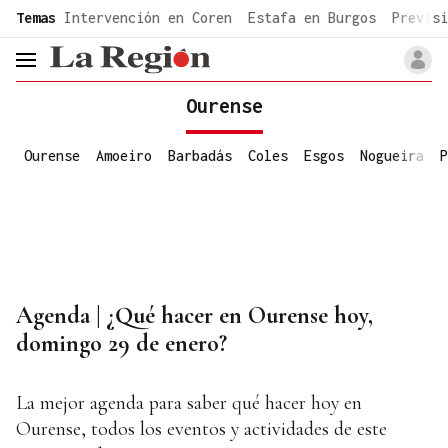
common.go-to-content
Temas
Intervención en Coren
Estafa en Burgos
Previsi
header.menu.open
Ourense
Ourense
Amoeiro
Barbadás
Coles
Esgos
Nogueira
P
Agenda | ¿Qué hacer en Ourense hoy,
domingo 29 de enero?
La mejor agenda para saber qué hacer hoy en
Ourense, todos los eventos y actividades de este