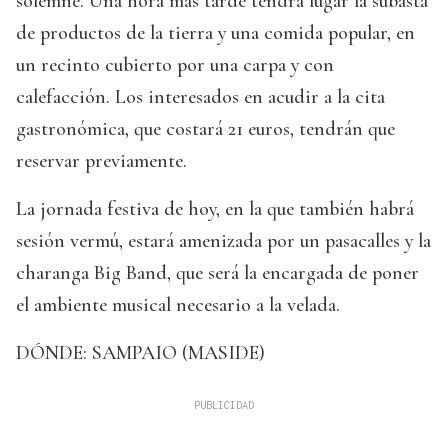
solemne. Una hora más tarde tendrá lugar la subasta
de productos de la tierra y una comida popular, en
un recinto cubierto por una carpa y con
calefacción. Los interesados en acudir a la cita
gastronómica, que costará 21 euros, tendrán que
reservar previamente.
La jornada festiva de hoy, en la que también habrá
sesión vermú, estará amenizada por un pasacalles y la
charanga Big Band, que será la encargada de poner
el ambiente musical necesario a la velada.
DÓNDE: SAMPAIO (MASIDE)