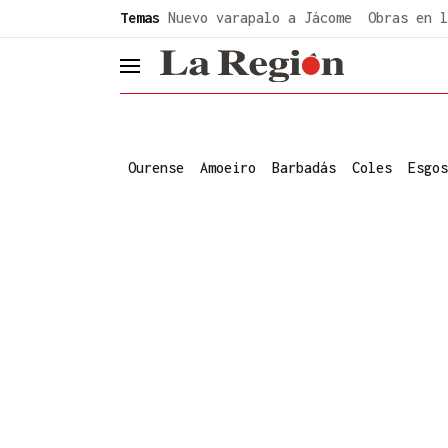
common.go-to-content
Temas
Nuevo varapalo a Jácome
Obras en l
header.menu.open
Ourense
Amoeiro
Barbadás
Coles
Esgos