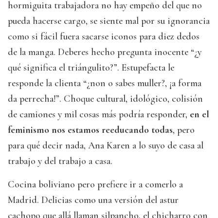
hormiguita trabajadora no hay empeño del que no
pueda hacerse cargo, se siente mal por su ignorancia
como si fácil fuera sacarse iconos para diez dedos
de la manga. Deberes hecho pregunta inocente “¿y
qué significa el triángulito?”. Estupefacta le
responde la clienta “¿non o sabes muller?, ¡a forma
da perrecha!”. Choque cultural, idológico, colisión
de camiones y mil cosas más podría responder,
en el
feminismo nos estamos reeducando todas
, pero
para qué decir nada, Ana Karen a lo suyo de casa al
trabajo y del trabajo a casa.
Cocina boliviano pero prefiere ir a comerlo a
Madrid. Delicias como una versión del astur
cachopo que allá llaman silpancho, el chicharro con