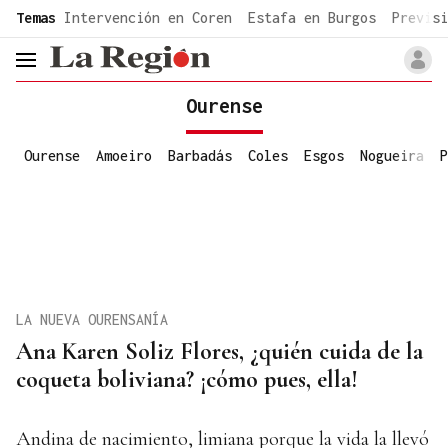
common.go-to-content
Temas
Intervención en Coren
Estafa en Burgos
Previsi
header.menu.open
Ourense
Ourense
Amoeiro
Barbadás
Coles
Esgos
Nogueira
P
LA NUEVA OURENSANÍA
Ana Karen Soliz Flores, ¿quién cuida de la
coqueta boliviana? ¡cómo pues, ella!
Andina de nacimiento, limiana porque la vida la llevó