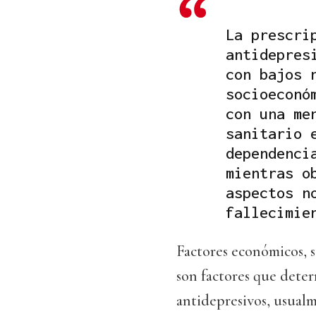
La prescri
antidepres
con bajos 
socioeconó
con una me
sanitario 
dependenci
mientras o
aspectos n
fallecimie
Factores económicos, 
son factores que deter
antidepresivos, usual