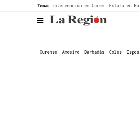
common.go-to-content
Temas
Intervención en Coren
Estafa en Bu
header.menu.open
Ourense
Amoeiro
Barbadás
Coles
Esgos