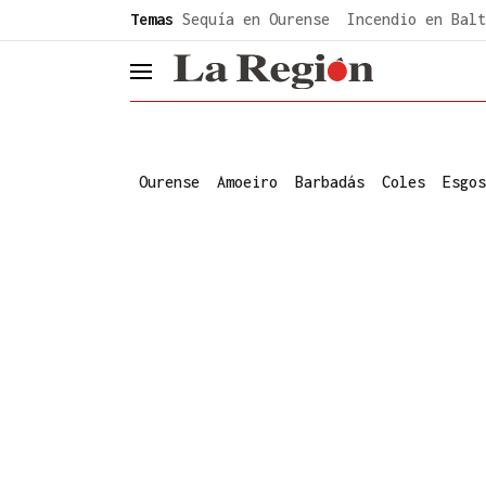
common.go-to-content
Temas
Sequía en Ourense
Incendio en Balt
header.menu.open
Ourense
Amoeiro
Barbadás
Coles
Esgos