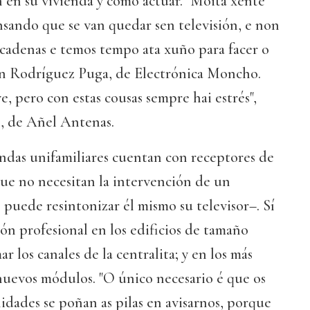
 en su vivienda y cómo actuar. "Moita xente
ando que se van quedar sen televisión, e non
as cadenas e temos tempo ata xuño para facer o
n Rodríguez Puga, de Electrónica Moncho.
, pero con estas cousas sempre hai estrés",
, de Añel Antenas.
endas unifamiliares cuentan con receptores de
ue no necesitan la intervención de un
 puede resintonizar él mismo su televisor–. Sí
ión profesional en los edificios de tamaño
 los canales de la centralita; y en los más
nuevos módulos. "O único necesario é que os
dades se poñan as pilas en avisarnos, porque