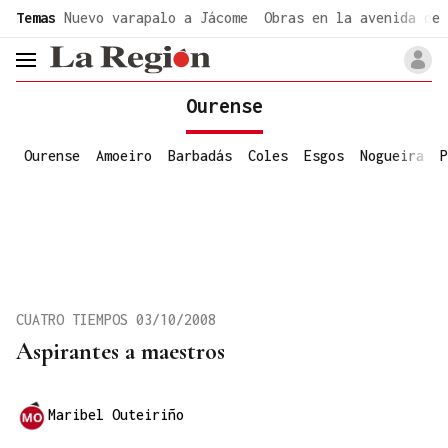
common.go-to-content
Temas
Nuevo varapalo a Jácome
Obras en la avenida de 
header.menu.open
Ourense
Ourense
Amoeiro
Barbadás
Coles
Esgos
Nogueira
P
CUATRO TIEMPOS 03/10/2008
Aspirantes a maestros
Maribel Outeiriño