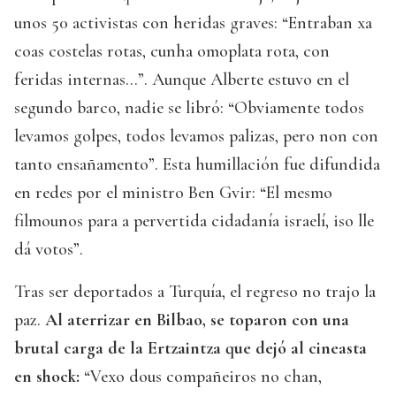
unos 50 activistas con heridas graves: “Entraban xa
coas costelas rotas, cunha omoplata rota, con
feridas internas...”. Aunque Alberte estuvo en el
segundo barco, nadie se libró: “Obviamente todos
levamos golpes, todos levamos palizas, pero non con
tanto ensañamento”. Esta humillación fue difundida
en redes por el ministro Ben Gvir: “El mesmo
filmounos para a pervertida cidadanía israelí, iso lle
dá votos”.
Tras ser deportados a Turquía, el regreso no trajo la
paz.
Al aterrizar en Bilbao, se toparon con una
brutal carga de la Ertzaintza que dejó al cineasta
en shock:
“Vexo dous compañeiros no chan,