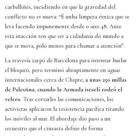
carballiñés, incidiendo en que la gravedad del
conflicto no es nueva: “É unha limpeza étnica que se
leva facendo impunemente desde o ano 48. Ante
esta inacción ten que ser a cidadanía do mundo a
que se mova, polo menos para chamar a atención”.
La travesía zarpó de Barcelona para intentar burlar
el bloqueo, pero terminó abruptamente en aguas
internacionales cerca de Chipre,
a unas 250 millas
de Palestina, cuando la Armada israelí rodeó el
velero
. Tras cortarles las comunicaciones, los
activistas aplicaron la resistencia pacífica tirando
los móviles al mar. El abordaje dio paso a un
secuestro que el cineasta define de forma