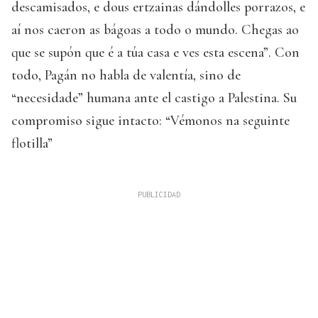
descamisados, e dous ertzainas dándolles porrazos, e
aí nos caeron as bágoas a todo o mundo. Chegas ao
que se supón que é a túa casa e ves esta escena”. Con
todo, Pagán no habla de valentía, sino de
“necesidade” humana ante el castigo a Palestina. Su
compromiso sigue intacto: “Vémonos na seguinte
flotilla”