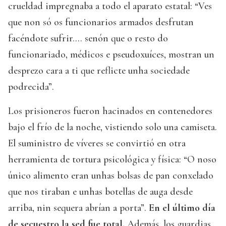
crueldad impregnaba a todo el aparato estatal: “Ves
que non só os funcionarios armados desfrutan
facéndote sufrir.... senón que o resto do
funcionariado, médicos e pseudoxuíces, mostran un
desprezo cara a ti que reflicte unha sociedade
podrecida”.
Los prisioneros fueron hacinados en contenedores
bajo el frío de la noche, vistiendo solo una camiseta.
El suministro de víveres se convirtió en otra
herramienta de tortura psicológica y física: “O noso
único alimento eran unhas bolsas de pan conxelado
que nos tiraban e unhas botellas de auga desde
arriba, nin sequera abrían a porta”.
En el último día
de secuestro la sed fue total.
Además, los guardias