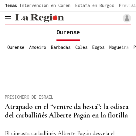
common.go-to-content
Temas
Intervención en Coren
Estafa en Burgos
Previsi
header.menu.open
Ourense
Ourense
Amoeiro
Barbadás
Coles
Esgos
Nogueira
P
PRISIONERO DE ISRAEL
Atrapado en el “ventre da besta”: la odisea
del carballiñés Alberte Pagán en la flotilla
El cineasta carballiñés Alberte Pagán desvela el