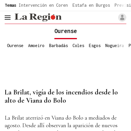
common.go-to-content
Temas
Intervención en Coren
Estafa en Burgos
Previsi
header.menu.open
Ourense
Ourense
Amoeiro
Barbadás
Coles
Esgos
Nogueira
P
La Brilat, vigía de los incendios desde lo
alto de Viana do Bolo
La Brilat aterrizó en Viana do Bolo a mediados de
agosto. Desde allí observan la aparición de nuevos