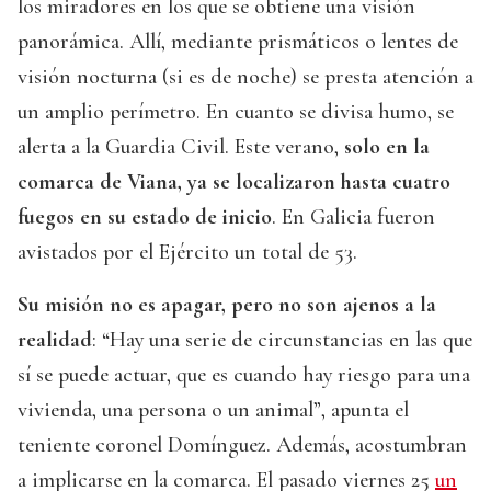
los miradores en los que se obtiene una visión
panorámica. Allí, mediante prismáticos o lentes de
visión nocturna (si es de noche) se presta atención a
un amplio perímetro. En cuanto se divisa humo, se
alerta a la Guardia Civil. Este verano,
solo en la
comarca de Viana, ya se localizaron hasta cuatro
fuegos en su estado de inicio
. En Galicia fueron
avistados por el Ejército un total de 53.
Su misión no es apagar, pero no son ajenos a la
realidad
: “Hay una serie de circunstancias en las que
sí se puede actuar, que es cuando hay riesgo para una
vivienda, una persona o un animal”, apunta el
teniente coronel Domínguez. Además, acostumbran
a implicarse en la comarca. El pasado viernes 25
un