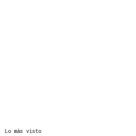
Fin de semana completo para el piragüismo
ourensano
Lo más visto