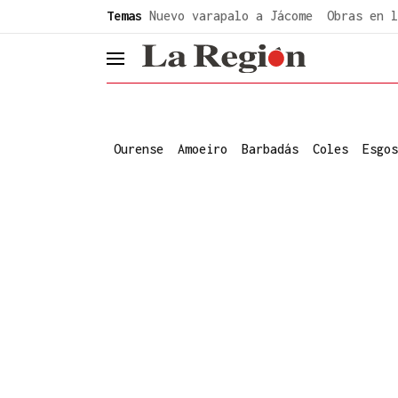
common.go-to-content
Temas
Nuevo varapalo a Jácome
Obras en l
header.menu.open
Ourense
Amoeiro
Barbadás
Coles
Esgos