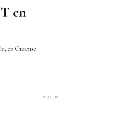
DT en
llo, en Ourense