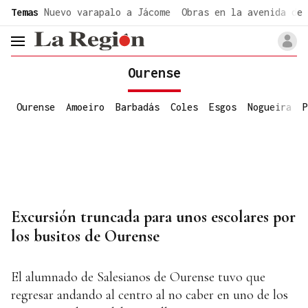
common.go-to-content
Temas
Nuevo varapalo a Jácome
Obras en la avenida de 
header.menu.open
Ourense
Ourense
Amoeiro
Barbadás
Coles
Esgos
Nogueira
P
Excursión truncada para unos escolares por
los busitos de Ourense
El alumnado de Salesianos de Ourense tuvo que
regresar andando al centro al no caber en uno de los