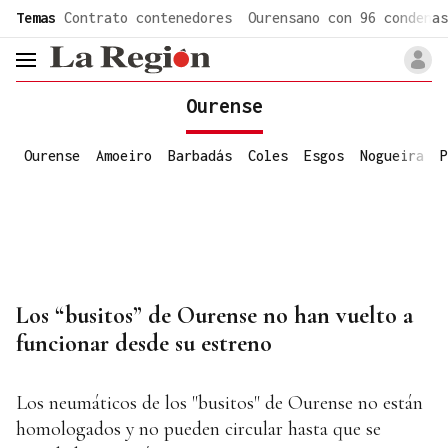
common.go-to-content
Temas
Contrato contenedores
Ourensano con 96 condenas
header.menu.open
Ourense
Ourense
Amoeiro
Barbadás
Coles
Esgos
Nogueira
P
Los “busitos” de Ourense no han vuelto a
funcionar desde su estreno
Los neumáticos de los "busitos" de Ourense no están
homologados y no pueden circular hasta que se