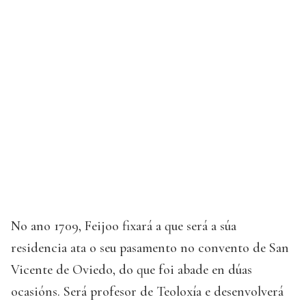
No ano 1709, Feijoo fixará a que será a súa
residencia ata o seu pasamento no convento de San
Vicente de Oviedo, do que foi abade en dúas
ocasións. Será profesor de Teoloxía e desenvolverá