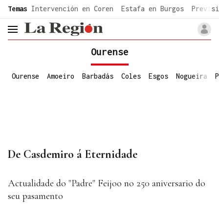
common.go-to-content
Temas
Intervención en Coren
Estafa en Burgos
Previsi
header.menu.open
Ourense
Ourense
Amoeiro
Barbadás
Coles
Esgos
Nogueira
P
De Casdemiro á Eternidade
Actualidade do "Padre" Feijoo no 250 aniversario do
seu pasamento