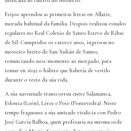
dedicada ao cultivo do intelecto.
Feijoo aprendeu as primeiras letras en Allariz,
morada habitual da familia. Despois realizou estudos
regulares no Real Colexio de Santo Estevo de Ribas
de Sil. Cumpridos os catorce anos, ingresou no
mosteiro bieito de San Xulián de Samos,
renunciando nese momento ao morgado, para
tomar en 1692 o hábito que habería de vestilo
durante o resto da súa vida.
A súa xuventude transcorreu entre Salamanca,
Eslonza (León), Lérez e Poio (Pontevedra). Neste
tempo fraguouse a súa amizade vitalicia con Pedro
José García Balboa, quen profesaría na mesma orde