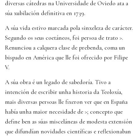
diversas cátedras na Universidade de Oviedo ata a
súa xubilación definitiva en 1739.
A súa vida estivo marcada pola sinxeleza de carácter.
Segundo os seus coetáneos, foi persoa de trato >.
Renunciou a calquera clase de prebenda, coma un
bispado en América que lle foi ofrecido por Filipe
V.
A súa obra é un legado de sabedoría. Tivo a
intención de escribir unha historia da Teoloxía,
mais diversas persoas lle fixeron ver que en España
había unha maior necesidade de >; concepto que
define ben as súas misceláneas de modesta extensión
que difundían novidades científicas e reflexionaban