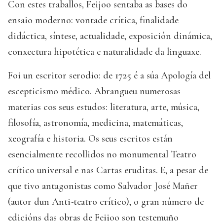
Con estes traballos, Feijoo sentaba as bases do
ensaio moderno: vontade crítica, finalidade
didáctica, síntese, actualidade, exposición dinámica,
conxectura hipotética e naturalidade da linguaxe.
Foi un escritor serodio: de 1725 é a súa Apología del
escepticismo médico. Abrangueu numerosas
materias cos seus estudos: literatura, arte, música,
filosofía, astronomía, medicina, matemáticas,
xeografía e historia. Os seus escritos están
esencialmente recollidos no monumental Teatro
crítico universal e nas Cartas eruditas. E, a pesar de
que tivo antagonistas como Salvador José Mañer
(autor dun Anti-teatro crítico), o gran número de
edicións das obras de Feijoo son testemuño