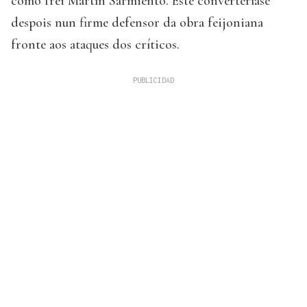
como frei Martín Sarmiento. Este converteríase
despois nun firme defensor da obra feijoniana
fronte aos ataques dos críticos.