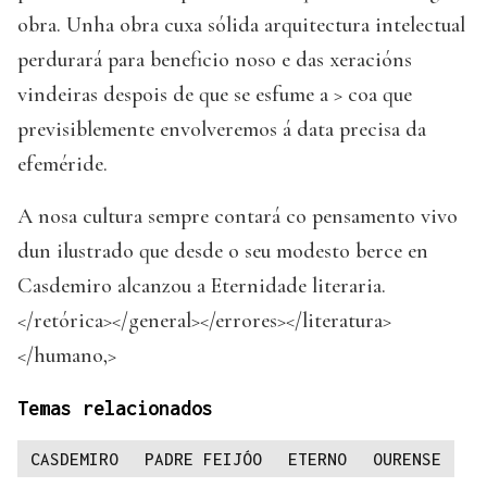
obra. Unha obra cuxa sólida arquitectura intelectual
perdurará para beneficio noso e das xeracións
vindeiras despois de que se esfume a > coa que
previsiblemente envolveremos á data precisa da
efeméride.
A nosa cultura sempre contará co pensamento vivo
dun ilustrado que desde o seu modesto berce en
Casdemiro alcanzou a Eternidade literaria.
</retórica></general></errores></literatura>
</humano,>
Temas relacionados
CASDEMIRO
PADRE FEIJÓO
ETERNO
OURENSE