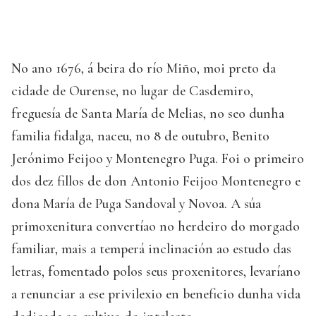
No ano 1676, á beira do río Miño, moi preto da
cidade de Ourense, no lugar de Casdemiro,
freguesía de Santa María de Melias, no seo dunha
familia fidalga, naceu, no 8 de outubro, Benito
Jerónimo Feijoo y Montenegro Puga. Foi o primeiro
dos dez fillos de don Antonio Feijoo Montenegro e
dona María de Puga Sandoval y Novoa. A súa
primoxenitura convertíao no herdeiro do morgado
familiar, mais a temperá inclinación ao estudo das
letras, fomentado polos seus proxenitores, levaríano
a renunciar a ese privilexio en beneficio dunha vida