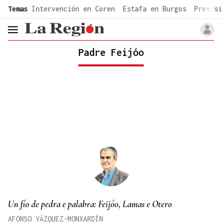
common.go-to-content
Temas
Intervención en Coren
Estafa en Burgos
Previsi
header.menu.open
Padre Feijóo
Un fío de pedra e palabra: Feijóo, Lamas e Otero
AFONSO VÁZQUEZ-MONXARDÍN