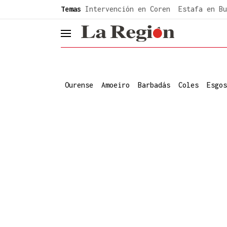
common.go-to-content
Temas
Intervención en Coren
Estafa en Bu
header.menu.open
Ourense
Amoeiro
Barbadás
Coles
Esgos