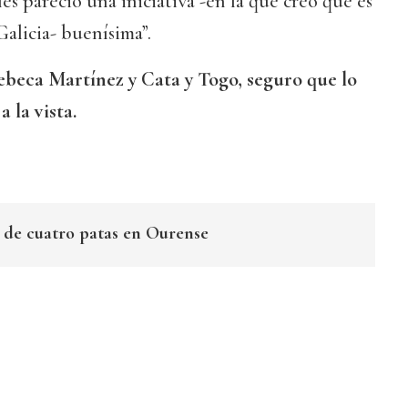
es pareció una iniciativa -en la que creo que es
licia- buenísima”.
ebeca Martínez y Cata y Togo, seguro que lo
a la vista.
 de cuatro patas en Ourense