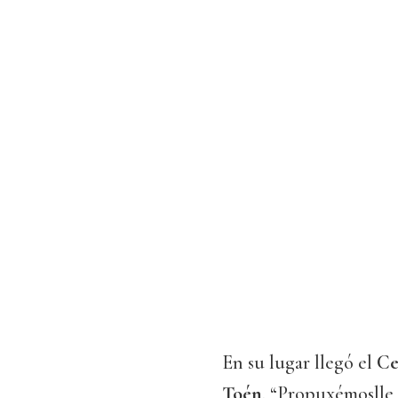
En su lugar llegó el
Ce
Toén
. “Propuxémoslle