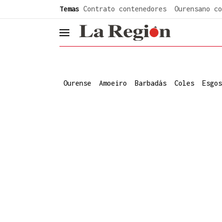
common.go-to-content
Temas
Contrato contenedores
Ourensano co
header.menu.open
Ourense
Amoeiro
Barbadás
Coles
Esgos