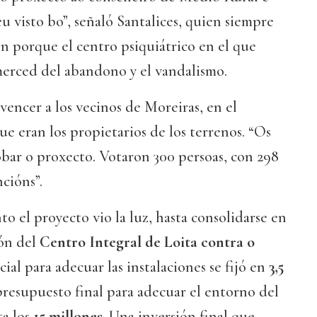
u visto bo”, señaló Santalices, quien siempre
n porque el centro psiquiátrico en el que
merced del abandono y el vandalismo.
vencer a los vecinos de Moreiras, en el
que eran los propietarios de los terrenos. “Os
bar o proxecto. Votaron 300 persoas, con 298
ncións”.
o el proyecto vio la luz, hasta consolidarse en
ión del
Centro Integral de Loita contra o
icial para adecuar las instalaciones se fijó en
3,5
 presupuesto final para adecuar el entorno del
ta los
15 millones
. Una inversión final que