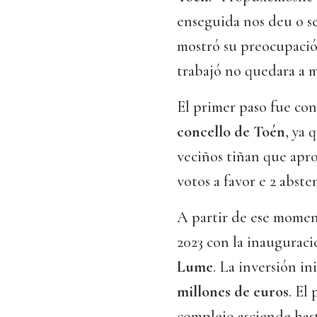
enseguida nos deu o se
mostró su preocupació
trabajó no quedara a 
El primer paso fue con
concello de Toén
, ya 
veciños tiñan que apro
votos a favor e 2 abste
A partir de ese moment
2023 con la inaugurac
Lume
. La inversión in
millones de euros
. El
complejo asciende has