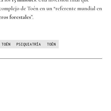
l complejo de Toén en un “referente mundial en
ros forestales
”.
TOÉN
PSIQUIATRÍA
TOÉN