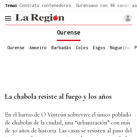
common.go-to-content
Temas
Contrato contenedores
Ourensano con 96 condenas
header.menu.open
Ourense
Ourense
Amoeiro
Barbadás
Coles
Esgos
Nogueira
P
La chabola resiste al fuego y los años
En el barrio de O Vinteún sobrevive el único poblado
de chabolas de la ciudad, una “urbanización” con más
de 30 años de historia. Las casas se resisten al paso del