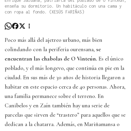
Enrique Saldaña, patriarca del poblado de O Vinteún,
enseña su dormitorio. Un habitáculo con una cama y
con ropa al fondo. (XESÚS FARIÑAS)
Poco más allá del ajetreo urbano, más bien
colindando con la periferia ourensana,
se
encuentran las chabolas de O Vinteún.
Es el único
poblado, y el más longevo, que continúa en pie en la
ciudad. En sus más de 30 años de historia llegaron a
habitar en este espacio cerca de 40 personas. Ahora,
una familia permanece sobre el terreno. En
Canibelos y en Zaín también hay una serie de
parcelas que sirven de “trastero” para aquellos que se
dedican a la chatarra. Además, en Mariñamansa o