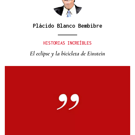
Plácido Blanco Bembibre
CANEDO
Un herido en la colisión entre dos coches en la
HISTORIAS INCREÍBLES
entrada a las termas de Outariz
El eclipse y la bicicleta de Einstein