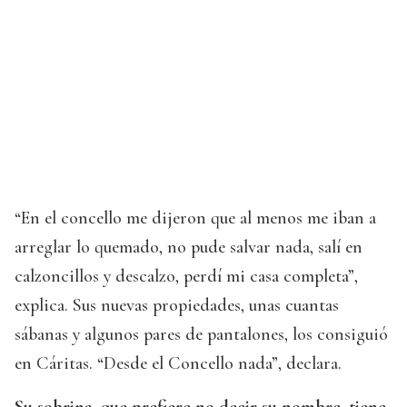
“En el concello me dijeron que al menos me iban a
arreglar lo quemado, no pude salvar nada, salí en
calzoncillos y descalzo, perdí mi casa completa”,
explica. Sus nuevas propiedades, unas cuantas
sábanas y algunos pares de pantalones, los consiguió
en Cáritas. “Desde el Concello nada”, declara.
Su sobrina, que prefiere no decir su nombre, tiene