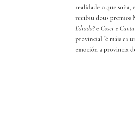
realidade o que soña, 
recibiu dous premios M
Edrada?
e
Coser e Canta
provincial "é máis ca u
emoción a provincia d