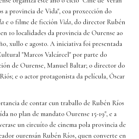
se organiza este ano o ciclo "Cine de Verán"
 a provincia de Vida", coa proxección do
da
e o filme de ficción
Vida
, do director Rubén
 en 10 localidades da provincia de Ourense ao
o, xullo e agosto. A iniciativa foi presentada
ultural "Marcos Valcárcel" por parte do
ión de Ourense, Manuel Baltar; o director do
Riós; e o actor protagonista da película, Óscar
ortancia de contar cun traballo de Rubén Ríos
uída no plan de mandato Ourense 15-19", e a
lverase un circuíto de cinema pola provincia de
eador ourensán Rubén Ríos, quen converte en