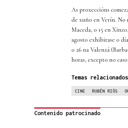
As proxeccións comeza
de xuño en Verín. No m
Maceda, o 15 en Xinzo,
agosto exhibirase o día
o 26 na Valenzá (Barba
horas, excepto no caso
Temas relacionados
CINE
RUBÉN RIÓS
O
Contenido patrocinado