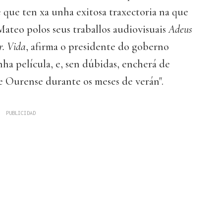
e que ten xa unha exitosa traxectoria na que
ateo polos seus traballos audiovisuais
Adeus
r.
Vida
, afirma o presidente do goberno
nha película, e, sen dúbidas, encherá de
e Ourense durante os meses de verán".