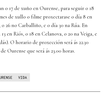
n o 17 de xuño en Ourense, para seguir o 18
es de xullo o filme proxectarase o día 8 en
 o 26 no Carballiño, e o día 30 na Rúa. En
 13 en Riós, o 18 en Celanova, o 20 na Veiga, e
dás). O horario de proxección será ás 22.30
 de Ourense que será ás 23.00 horas.
URENSE
VIDA