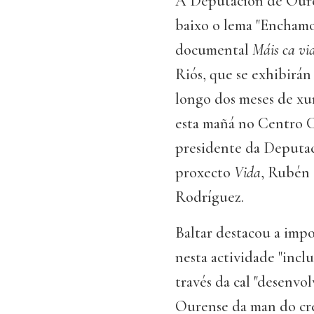
A Deputación de Ouren
baixo o lema "Enchamos
documental
Máis ca vi
Riós, que se exhibirán
longo dos meses de xuñ
esta mañá no Centro C
presidente da Deputac
proxecto
Vida
, Rubén 
Rodríguez.
Baltar destacou a imp
nesta actividade "incl
través da cal "desenvo
Ourense da man do cr