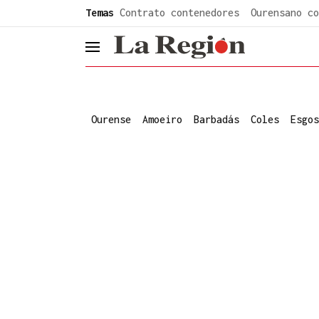
common.go-to-content
Temas
Contrato contenedores
Ourensano co
header.menu.open
Ourense
Amoeiro
Barbadás
Coles
Esgos