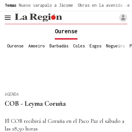
common.go-to-content
Temas
Nuevo varapalo a Jácome
Obras en la avenida de 
header.menu.open
Ourense
Ourense
Amoeiro
Barbadás
Coles
Esgos
Nogueira
P
AGENDA
COB - Leyma Coruña
El COB recibirá al Coruña en el Paco Paz el sábado a
las 18,30 horas