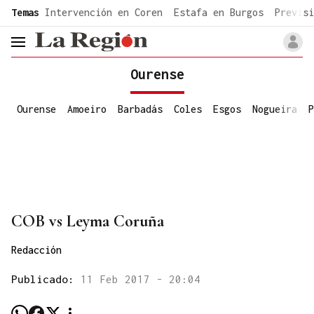
common.go-to-content
Temas
Intervención en Coren
Estafa en Burgos
Previsi
header.menu.open
Ourense
Ourense
Amoeiro
Barbadás
Coles
Esgos
Nogueira
P
COB vs Leyma Coruña
Redacción
Publicado:
11 Feb 2017 - 20:04